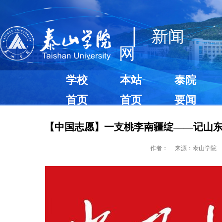
|
新闻
网
学校
本站
泰院
首页
首页
要闻
【中国志愿】一支桃李南疆绽——记山
作者：
来源：泰山学院