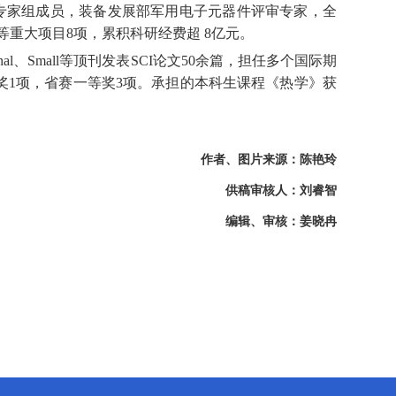
专家组成员，装备发展部军用电子元器件评审专家，全
等重大项目
8
项，累积科研经费超
8
亿元。
nal
、
Small
等顶刊发表
SCI
论文
50
余篇，担任多个国际期
奖
1
项，省赛一等奖
3
项。承担的本科生课程《热学》获
作者、图片来源：陈艳玲
供稿审核人：刘睿智
编辑、审核：姜晓冉