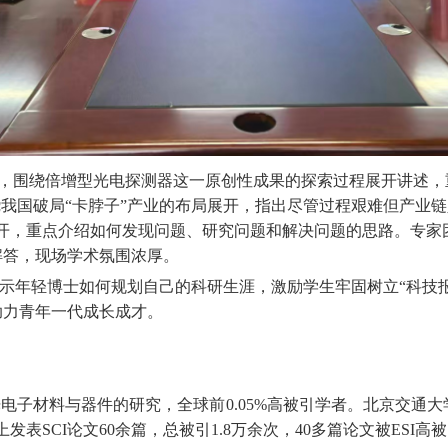
题，围绕倍增型光电探测器这一原创性成果的探索过程展开
讲述
，
绕我国破局“卡脖子”产业的布局展开，指出尽管过程艰难但产业
展开，重点介绍如何发现问题、研究问题和解决问题的思路。专家
解答，现场学术氛围浓厚。
示年轻博士如何规划自己的科研生涯，激励学生牢固树立
“科技
助力青年一代成长成才。
光电子材料与器件的研究，全球前
0.05%
高被引学者。北京交通大
上发表
SCI
论文
60
余篇，总被引
1.8
万余次，
40
多篇论文被
ESI
高被