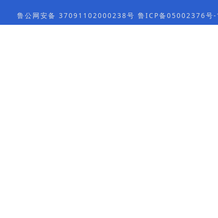
鲁公网安备 37091102000238号 鲁ICP备05002376号-