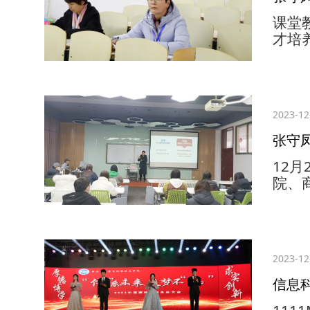
课堂
才培
马克
思主
凤听
上，
2023-12
课状
内容
​张
交流，
12
院、
才”
计专
机、
问题
2023-12
乏力
等；
信息科
着深刻
1111