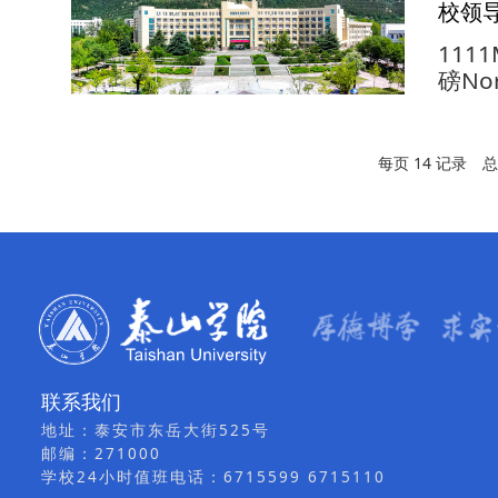
中。
校领
有温馨.
1111
磅No
委委
了“
心。
每页
14
记录
到贫
生活
品。
一股..
联系我们
地址：泰安市东岳大街525号
邮编：271000
学校24小时值班电话：6715599 6715110