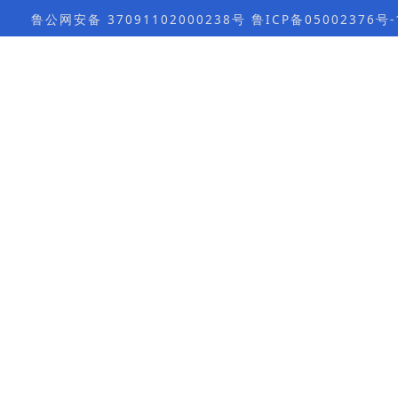
鲁公网安备 37091102000238号 鲁ICP备05002376号-