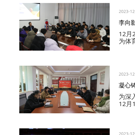
《形
2023-12
了充
效果
李向
12
为体
策略
和2
来，
题已
2023-12
业”
对“
凝心
解。接
为深
12
续开
委会
20
系统
2023-12