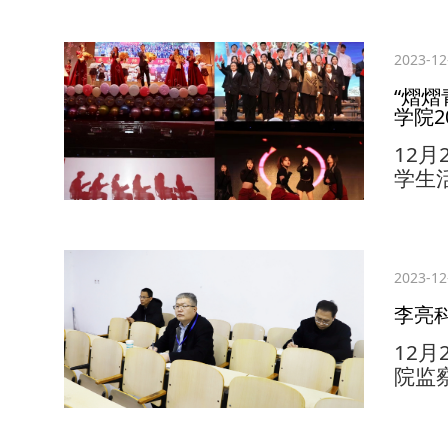
课。
20
2023-12
报告
撑”
“熠
重大
学院20
吃苦肯
12
学生
时”
活动
生工
人，
2023-12
员、
李亮
始，
操《国
12
院监
一线
委、
责人