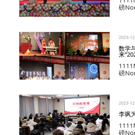
磅No
办“‘
党政
副处
应邀
2023-12
场内
数学
术学
来”20
1111
磅N
迎新
年新
中心
迎新
2023-12
团委
李飒
院啦
舞蹈点.
1111
磅No