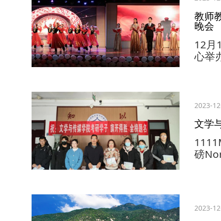
思想
教师
有深
晚会
总结..
12
心举
校区
主要
员、
参与
2023-12
表致
文学
们不
大复兴
1111
磅N
们坚
科A
过这
助，
2023-12
负责