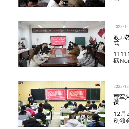
李飒
苦、
党委
围绕
2023-12
使命
教师教
生动
式
神为切.
1111
磅No
综合楼
油包
代表
2023-12
励，
备了
贾军
的温
课
仪式..
12
刻领
好青