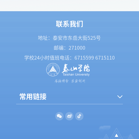
联系我们
地址：泰安市东岳大街525号
邮编：271000
学校24小时值班电话：
6715599
6715110
常用链接