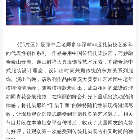
《那片蓝》是张中启
老师多年
深耕非遗扎染技艺多年
的代表性创作系列，作品
采用中国传统扎染技艺
，
巧妙融
合泰山云海、泰山封禅大典服饰等艺术元素，并结合新中
式服装设计理念，设计出时尚兼顾传统的东方美系列服
饰。
演出当晚，该系列作品由泰安大美泰山艺术团中老年
模特倾情演绎，随着模特
款步而出
，
蓝白相间的晕染纹理
如同青花瓷般雅致，
在
绚丽的
舞台灯光下呈现出流动的韵
律感，将扎染服饰
“千染千面”的独特
随机性
展现得淋漓尽
致
，让
现场观众沉浸式感受到非遗扎染的艺术魅力
。
相关
节目片段在本地社交平台传播后，收获了大量网友的点赞
与好评，
让
观众第一次感受到传统扎染既古朴又时尚的独