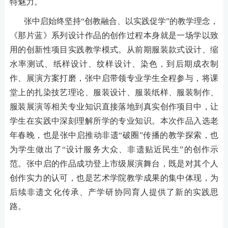
特魅力。
张中启始终坚持
“创教融合、以实践促学”的教学理念，
《那片蓝》系列
设计作品
的创作过程本身就是一场
学以致
用
的
创新性项目
实践
教学模式。
从前期
服装款式设计、缩
水率测试、纸样设计、
纹样设计、染色，到后期成衣
制
作
、展演方案打磨，张中启带领专业学生全程参与，将课
堂上的扎染技艺理论、服装设计
、服装纸样、服装制作、
服装展演等相关专业知识
直接落地到真实创作项目中，让
学生在实践中
深刻理解所学的专业知识
。本次作品入选老
年春晚，也是张中启推动非遗
“破圈”传播的教学探索，也
为学生做出了“设计服务大众、非遗贴近民生”的创作示
范。
张中启的作品成功登上市级展演舞台，既是对其个人
创作实力的认可，也是艺术学院教学成果的集中体现，为
后续非遗文化传承、产学研协同育人提供了新的实践思
路。