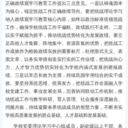
正确政绩观学习教育工作
提出
三点意见
。
一是以铸魂固本
为核心，锚定统战工作正确政绩导向。要把统战理论学习
纳入政绩观学习教育核心内容，始终以政治标准统领统战
工作，确保学校统战工作不偏航、政绩践行不走样。二是
以实干赋能为抓手，推动统战优势转化为发展政绩。要立
足高校人才集聚、阵地集中、资源富集的优势，把统战工
作成效作为检验政绩实效的重要标尺，杜绝形式主义、表
面文章，以务实举措创造实打实的工作业绩，把统战向心
力、人才智力优势切实转化为学校内涵式发展的硬核政
绩。三是以常态长效为支撑，持续巩固学用结合的实干成
效。要坚持系统思维、统筹发力，把统战工作全面融入学
校党建工作、事业发展全局，完善协同联动工作机制，推
动统战工作与教学科研、育人管理、社会服务深度融合、
同频共振，持续凝聚各界统战成员的智慧力量，不断夯实
学校高质量发展的群众基础、人才基础和发展基础。
学校党委理论学习中心组成员
，
副处级以上干部、各